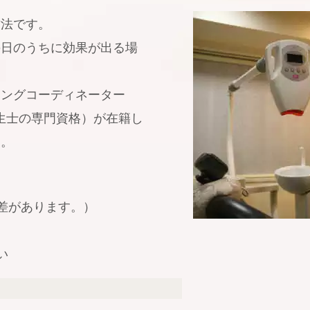
方法です。
の日のうちに効果が出る場
ニングコーディネーター
衛生士の専門資格）が在籍し
す。
差があります。）
い